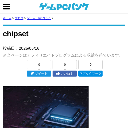
ホーム
>
ブログ
>
ゲーム・PCコラム
>
chipset
投稿日：
2025/05/16
※当ページはアフィリエイトプログラムによる収益を得ています。
0
0
0
ツイート
いいね！
ブックマーク