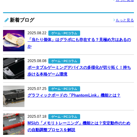
新着ブログ
もっと見る
2025.08.22
ゲーム・PCコラム
「当たり個体」はグラボにも存在する？見極め方はあるの
か
2025.08.08
ゲーム・PCコラム
ポータブルゲーミングデバイスの多様化が切り拓く！持ち
歩ける本格ゲーム環境
2025.07.25
ゲーム・PCコラム
グラフィックボードの「PhantomLink」機能とは？
2025.07.18
ゲーム・PCコラム
MSIの「メモリトレーニング」機能とは？安定動作のため
の自動調整プロセスを解説