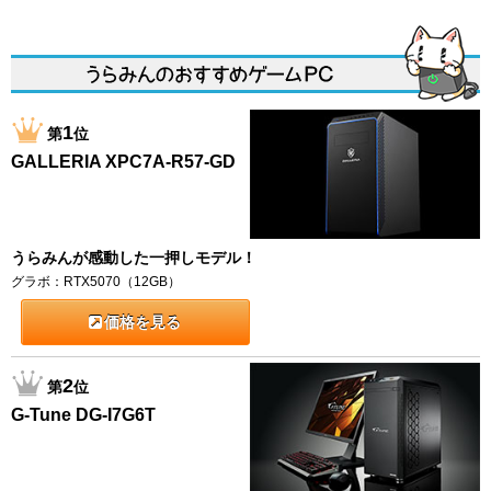
1
第
位
GALLERIA XPC7A-R57-GD
うらみんが感動した一押しモデル！
グラボ：RTX5070（12GB）
価格を見る
2
第
位
G-Tune DG-I7G6T