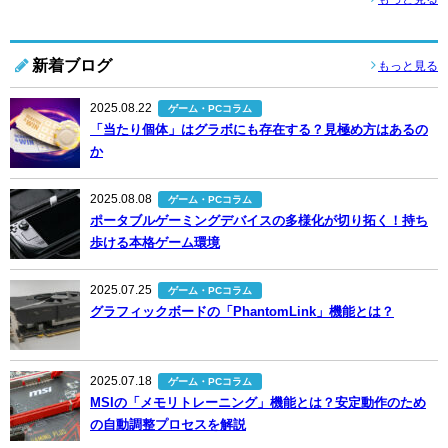
新着ブログ
もっと見る
2025.08.22
ゲーム・PCコラム
「当たり個体」はグラボにも存在する？見極め方はあるの
か
2025.08.08
ゲーム・PCコラム
ポータブルゲーミングデバイスの多様化が切り拓く！持ち
歩ける本格ゲーム環境
2025.07.25
ゲーム・PCコラム
グラフィックボードの「PhantomLink」機能とは？
2025.07.18
ゲーム・PCコラム
MSIの「メモリトレーニング」機能とは？安定動作のため
の自動調整プロセスを解説