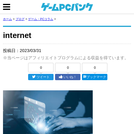
ホーム
>
ブログ
>
ゲーム・PCコラム
>
internet
投稿日：
2023/03/31
※当ページはアフィリエイトプログラムによる収益を得ています。
0
0
0
ツイート
いいね！
ブックマーク