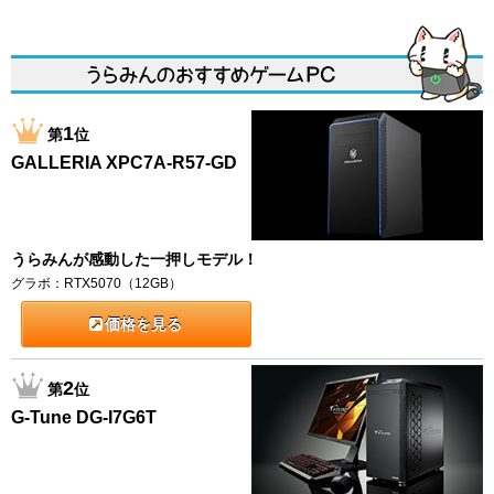
1
第
位
GALLERIA XPC7A-R57-GD
うらみんが感動した一押しモデル！
グラボ：RTX5070（12GB）
価格を見る
2
第
位
G-Tune DG-I7G6T