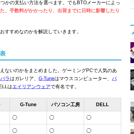
くつかの支払い方法を選べます。でもBTOメーカーによっ
た、手数料がかかったり、出荷までに日時に影響したり
おすすめなのかを解説していきます。
較表
えないのかをまとめました。ゲーミングPCで人気のあ
スパラ
はガレリア、
G-Tune
はマウスコンピューター、
パ
LLは
エイリアンウェア
で有名です。
ラ
G-Tune
パソコン工房
DELL
◯
◯
◯
◯
◯
◯