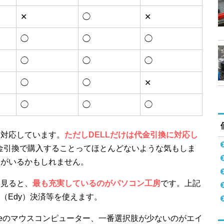
✕
◯
✕
◯
◯
◯
◯
◯
◯
◯
◯
✕
◯
◯
◯
に対応しています。
ただしDELLだけは代金引換に対応し
金引換で購入することってほとんどないような気もしま
人がいるかもしれません。
を見ると、
最も充実しているのがパソコン工房
です。上記
（Edy）決済等を使えます。
neのマウスコンピューター、一番選択肢が少ないのがエイ