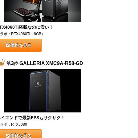
TX4060Ti搭載なのに安い！
ラボ：RTX4060Ti（8GB）
価格を見る
3
GALLERIA XMC9A-R58-GD
第
位
ハイエンドで最新FPSもサクサク！
ラボ：RTX5080
価格を見る