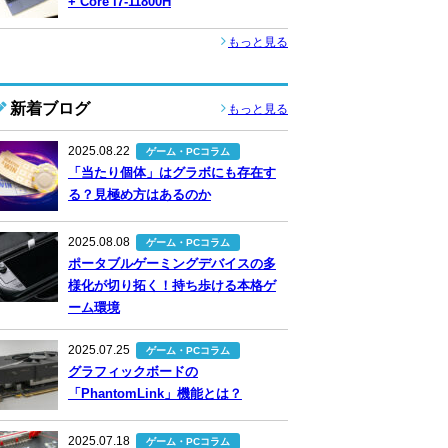
+ Core i7-11800H
もっと見る
新着ブログ
もっと見る
2025.08.22
ゲーム・PCコラム
「当たり個体」はグラボにも存在す
る？見極め方はあるのか
2025.08.08
ゲーム・PCコラム
ポータブルゲーミングデバイスの多
様化が切り拓く！持ち歩ける本格ゲ
ーム環境
2025.07.25
ゲーム・PCコラム
グラフィックボードの
「PhantomLink」機能とは？
2025.07.18
ゲーム・PCコラム