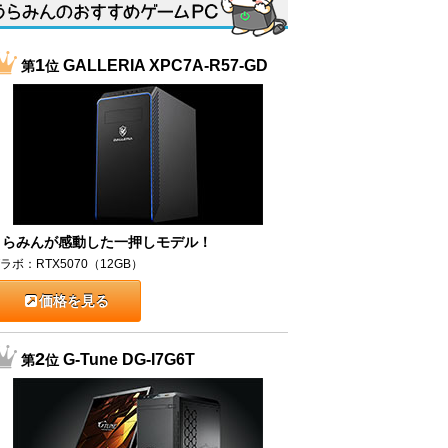
1
GALLERIA XPC7A-R57-GD
第
位
うらみんが感動した一押しモデル！
ラボ：RTX5070（12GB）
価格を見る
2
G-Tune DG-I7G6T
第
位