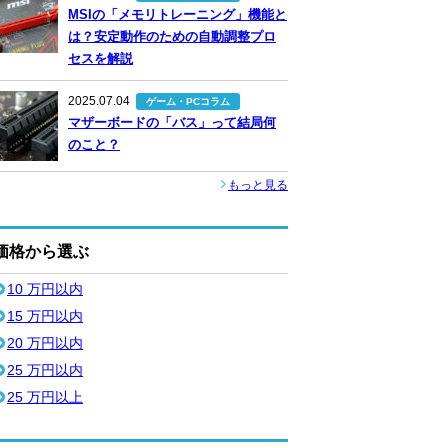
MSIの「メモリトレーニング」機能と
は？安定動作のための自動調整プロ
セスを解説
2025.07.04
ゲーム・PCコラム
マザーボードの「バス」って結局何
のこと？
もっと見る
価格から選ぶ
10 万円以内
15 万円以内
20 万円以内
25 万円以内
25 万円以上