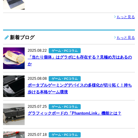
もっと見る
新着ブログ
もっと見る
2025.08.22
ゲーム・PCコラム
「当たり個体」はグラボにも存在する？見極め方はあるの
か
2025.08.08
ゲーム・PCコラム
ポータブルゲーミングデバイスの多様化が切り拓く！持ち
歩ける本格ゲーム環境
2025.07.25
ゲーム・PCコラム
グラフィックボードの「PhantomLink」機能とは？
2025.07.18
ゲーム・PCコラム