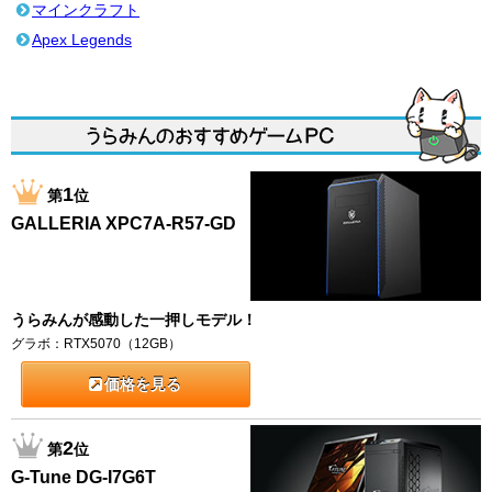
マインクラフト
Apex Legends
1
第
位
GALLERIA XPC7A-R57-GD
うらみんが感動した一押しモデル！
グラボ：RTX5070（12GB）
価格を見る
2
第
位
G-Tune DG-I7G6T