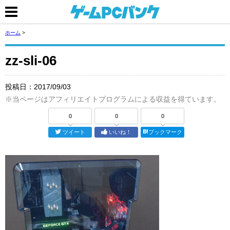
ホーム
>
zz-sli-06
投稿日：
2017/09/03
※当ページはアフィリエイトプログラムによる収益を得ています。
0
0
0
ツイート
いいね！
ブックマーク