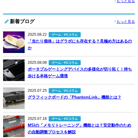
もっと見る
新着ブログ
もっと見る
2025.08.22
ゲーム・PCコラム
「当たり個体」はグラボにも存在する？見極め方はあるの
か
2025.08.08
ゲーム・PCコラム
ポータブルゲーミングデバイスの多様化が切り拓く！持ち
歩ける本格ゲーム環境
2025.07.25
ゲーム・PCコラム
グラフィックボードの「PhantomLink」機能とは？
2025.07.18
ゲーム・PCコラム
MSIの「メモリトレーニング」機能とは？安定動作のため
の自動調整プロセスを解説