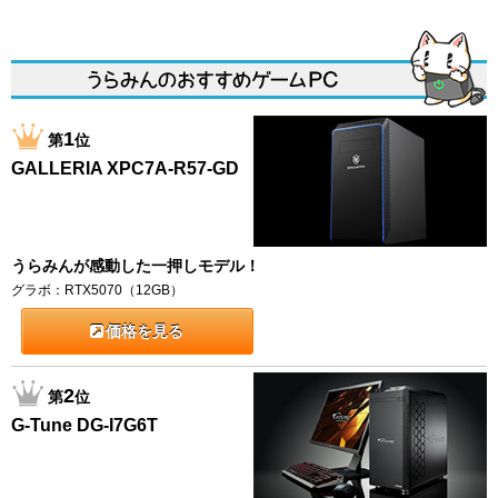
1
第
位
GALLERIA XPC7A-R57-GD
うらみんが感動した一押しモデル！
グラボ：RTX5070（12GB）
価格を見る
2
第
位
G-Tune DG-I7G6T