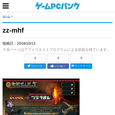
ホーム
>
zz-mhf
投稿日：
2018/10/13
※当ページはアフィリエイトプログラムによる収益を得ています。
0
0
0
ツイート
いいね！
ブックマーク