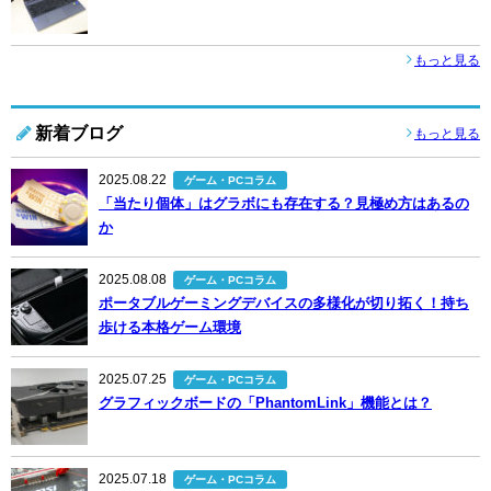
もっと見る
新着ブログ
もっと見る
2025.08.22
ゲーム・PCコラム
「当たり個体」はグラボにも存在する？見極め方はあるの
か
2025.08.08
ゲーム・PCコラム
ポータブルゲーミングデバイスの多様化が切り拓く！持ち
歩ける本格ゲーム環境
2025.07.25
ゲーム・PCコラム
グラフィックボードの「PhantomLink」機能とは？
2025.07.18
ゲーム・PCコラム