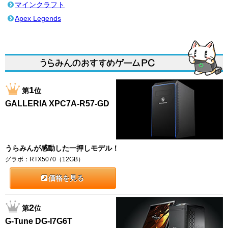
マインクラフト
Apex Legends
1
第
位
GALLERIA XPC7A-R57-GD
うらみんが感動した一押しモデル！
グラボ：RTX5070（12GB）
価格を見る
2
第
位
G-Tune DG-I7G6T