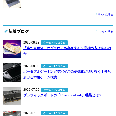
もっと見る
新着ブログ
もっと見る
2025.08.22
ゲーム・PCコラム
「当たり個体」はグラボにも存在する？見極め方はあるの
か
2025.08.08
ゲーム・PCコラム
ポータブルゲーミングデバイスの多様化が切り拓く！持ち
歩ける本格ゲーム環境
2025.07.25
ゲーム・PCコラム
グラフィックボードの「PhantomLink」機能とは？
2025.07.18
ゲーム・PCコラム