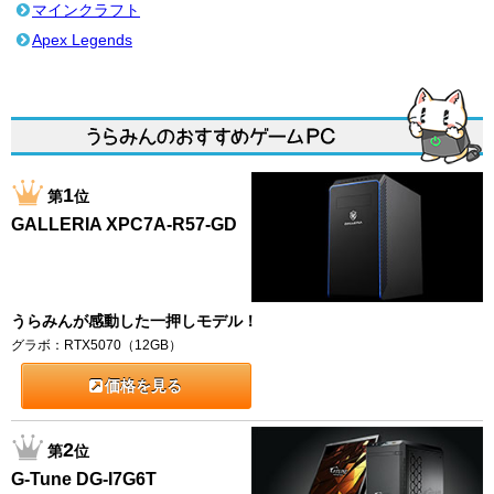
マインクラフト
Apex Legends
1
第
位
GALLERIA XPC7A-R57-GD
うらみんが感動した一押しモデル！
グラボ：RTX5070（12GB）
価格を見る
2
第
位
G-Tune DG-I7G6T