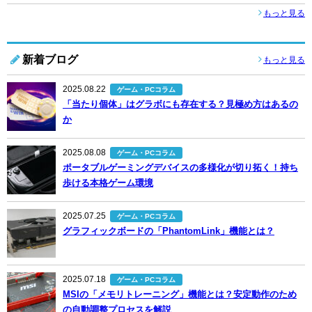
もっと見る
新着ブログ
もっと見る
2025.08.22
ゲーム・PCコラム
「当たり個体」はグラボにも存在する？見極め方はあるの
か
2025.08.08
ゲーム・PCコラム
ポータブルゲーミングデバイスの多様化が切り拓く！持ち
歩ける本格ゲーム環境
2025.07.25
ゲーム・PCコラム
グラフィックボードの「PhantomLink」機能とは？
2025.07.18
ゲーム・PCコラム
MSIの「メモリトレーニング」機能とは？安定動作のため
の自動調整プロセスを解説