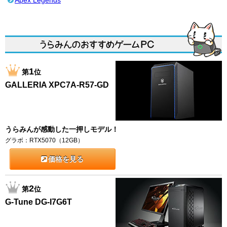
Apex Legends
1
第
位
GALLERIA XPC7A-R57-GD
うらみんが感動した一押しモデル！
グラボ：RTX5070（12GB）
価格を見る
2
第
位
G-Tune DG-I7G6T