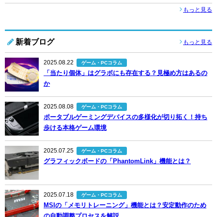
もっと見る
新着ブログ
もっと見る
2025.08.22
ゲーム・PCコラム
「当たり個体」はグラボにも存在する？見極め方はあるの
か
2025.08.08
ゲーム・PCコラム
ポータブルゲーミングデバイスの多様化が切り拓く！持ち
歩ける本格ゲーム環境
2025.07.25
ゲーム・PCコラム
グラフィックボードの「PhantomLink」機能とは？
2025.07.18
ゲーム・PCコラム
MSIの「メモリトレーニング」機能とは？安定動作のため
の自動調整プロセスを解説