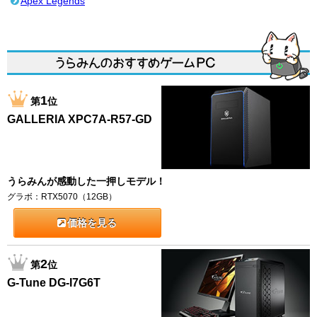
Apex Legends
1
第
位
GALLERIA XPC7A-R57-GD
うらみんが感動した一押しモデル！
グラボ：RTX5070（12GB）
価格を見る
2
第
位
G-Tune DG-I7G6T