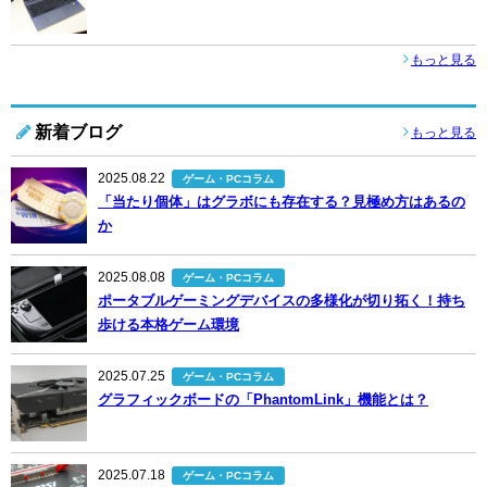
もっと見る
新着ブログ
もっと見る
2025.08.22
ゲーム・PCコラム
「当たり個体」はグラボにも存在する？見極め方はあるの
か
2025.08.08
ゲーム・PCコラム
ポータブルゲーミングデバイスの多様化が切り拓く！持ち
歩ける本格ゲーム環境
2025.07.25
ゲーム・PCコラム
グラフィックボードの「PhantomLink」機能とは？
2025.07.18
ゲーム・PCコラム