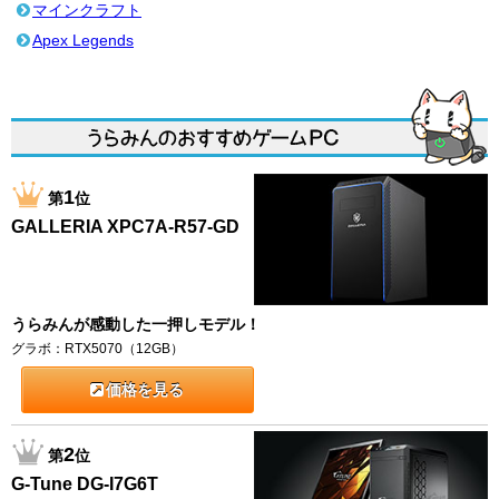
マインクラフト
Apex Legends
1
第
位
GALLERIA XPC7A-R57-GD
うらみんが感動した一押しモデル！
グラボ：RTX5070（12GB）
価格を見る
2
第
位
G-Tune DG-I7G6T