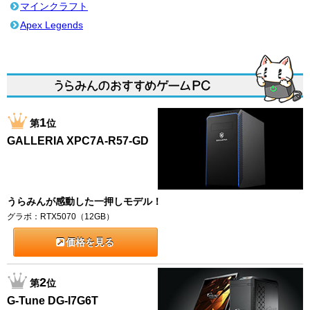
マインクラフト
Apex Legends
1
第
位
GALLERIA XPC7A-R57-GD
うらみんが感動した一押しモデル！
グラボ：RTX5070（12GB）
価格を見る
2
第
位
G-Tune DG-I7G6T