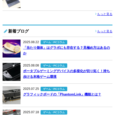
もっと見る
新着ブログ
もっと見る
2025.08.22
ゲーム・PCコラム
「当たり個体」はグラボにも存在する？見極め方はあるの
か
2025.08.08
ゲーム・PCコラム
ポータブルゲーミングデバイスの多様化が切り拓く！持ち
歩ける本格ゲーム環境
2025.07.25
ゲーム・PCコラム
グラフィックボードの「PhantomLink」機能とは？
2025.07.18
ゲーム・PCコラム