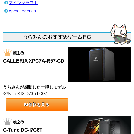
マインクラフト
Apex Legends
1
第
位
GALLERIA XPC7A-R57-GD
うらみんが感動した一押しモデル！
グラボ：RTX5070（12GB）
価格を見る
2
第
位
G-Tune DG-I7G6T