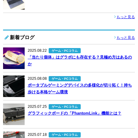
もっと見る
新着ブログ
もっと見る
2025.08.22
ゲーム・PCコラム
「当たり個体」はグラボにも存在する？見極め方はあるの
か
2025.08.08
ゲーム・PCコラム
ポータブルゲーミングデバイスの多様化が切り拓く！持ち
歩ける本格ゲーム環境
2025.07.25
ゲーム・PCコラム
グラフィックボードの「PhantomLink」機能とは？
2025.07.18
ゲーム・PCコラム