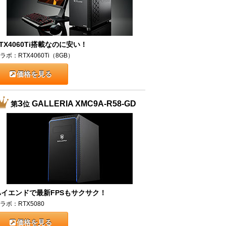
TX4060Ti搭載なのに安い！
ラボ：RTX4060Ti（8GB）
価格を見る
3
GALLERIA XMC9A-R58-GD
第
位
ハイエンドで最新FPSもサクサク！
ラボ：RTX5080
価格を見る