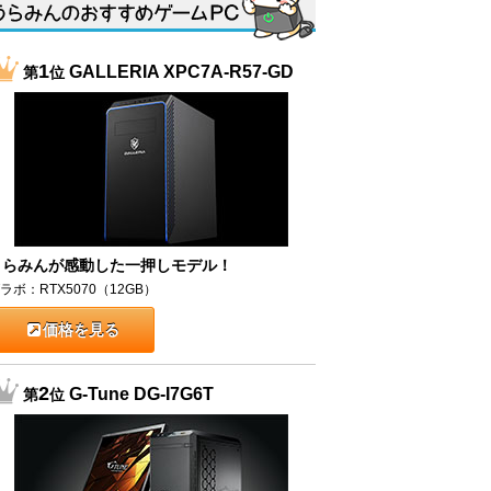
1
GALLERIA XPC7A-R57-GD
第
位
うらみんが感動した一押しモデル！
ラボ：RTX5070（12GB）
価格を見る
2
G-Tune DG-I7G6T
第
位