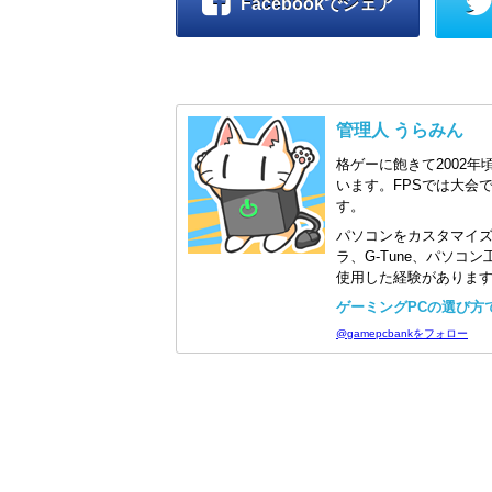
Facebookでシェア
管理人 うらみん
格ゲーに飽きて2002年
います。FPSでは大会
す。
パソコンをカスタマイ
ラ、G-Tune、パソ
使用した経験がありま
ゲーミングPCの選び方で迷
@gamepcbankをフォロー