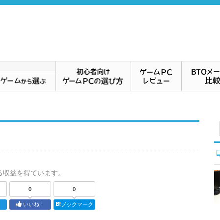
る収益を得ています。
0
0
ト
いいね！
ブックマーク