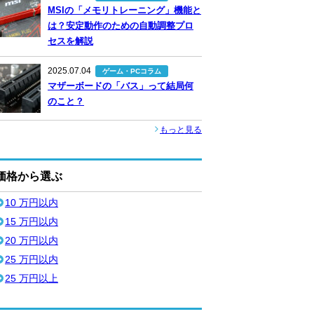
MSIの「メモリトレーニング」機能と
は？安定動作のための自動調整プロ
セスを解説
2025.07.04
ゲーム・PCコラム
マザーボードの「バス」って結局何
のこと？
もっと見る
価格から選ぶ
10 万円以内
15 万円以内
20 万円以内
25 万円以内
25 万円以上