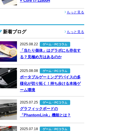
+ Core i7-11800H
もっと見る
新着ブログ
もっと見る
2025.08.22
ゲーム・PCコラム
「当たり個体」はグラボにも存在す
る？見極め方はあるのか
2025.08.08
ゲーム・PCコラム
ポータブルゲーミングデバイスの多
様化が切り拓く！持ち歩ける本格ゲ
ーム環境
2025.07.25
ゲーム・PCコラム
グラフィックボードの
「PhantomLink」機能とは？
2025.07.18
ゲーム・PCコラム