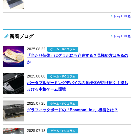
もっと見る
新着ブログ
もっと見る
2025.08.22
ゲーム・PCコラム
「当たり個体」はグラボにも存在する？見極め方はあるの
か
2025.08.08
ゲーム・PCコラム
ポータブルゲーミングデバイスの多様化が切り拓く！持ち
歩ける本格ゲーム環境
2025.07.25
ゲーム・PCコラム
グラフィックボードの「PhantomLink」機能とは？
2025.07.18
ゲーム・PCコラム