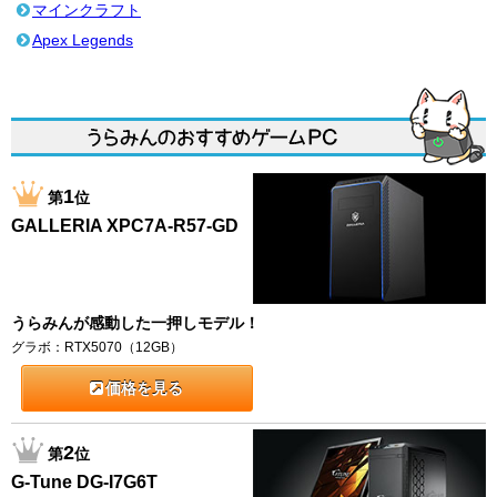
マインクラフト
Apex Legends
1
第
位
GALLERIA XPC7A-R57-GD
うらみんが感動した一押しモデル！
グラボ：RTX5070（12GB）
価格を見る
2
第
位
G-Tune DG-I7G6T