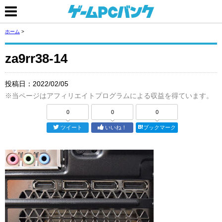
ホーム
>
za9rr38-14
投稿日：
2022/02/05
※当ページはアフィリエイトプログラムによる収益を得ています。
0
0
0
ツイート
いいね！
ブックマーク