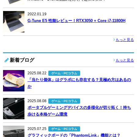
2022.01.19
G-Tune E5 性能レビュー！RTX3050 + Core i7-11800H
もっと見る
新着ブログ
もっと見る
2025.08.22
ゲーム・PCコラム
「当たり個体」はグラボにも存在する？見極め方はあるの
か
2025.08.08
ゲーム・PCコラム
ポータブルゲーミングデバイスの多様化が切り拓く！持ち
歩ける本格ゲーム環境
2025.07.25
ゲーム・PCコラム
グラフィックボードの「PhantomLink」機能とは？