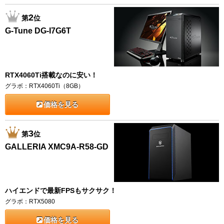
2
第
位
G-Tune DG-I7G6T
RTX4060Ti搭載なのに安い！
グラボ：RTX4060Ti（8GB）
価格を見る
3
第
位
GALLERIA XMC9A-R58-GD
ハイエンドで最新FPSもサクサク！
グラボ：RTX5080
価格を見る