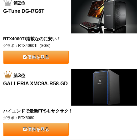
2
第
位
G-Tune DG-I7G6T
RTX4060Ti搭載なのに安い！
グラボ：RTX4060Ti（8GB）
価格を見る
3
第
位
GALLERIA XMC9A-R58-GD
ハイエンドで最新FPSもサクサク！
グラボ：RTX5080
価格を見る