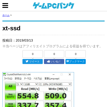
ホーム
>
xt-ssd
投稿日：
2019/03/13
※当ページはアフィリエイトプログラムによる収益を得ています。
0
0
0
ツイート
いいね！
ブックマーク