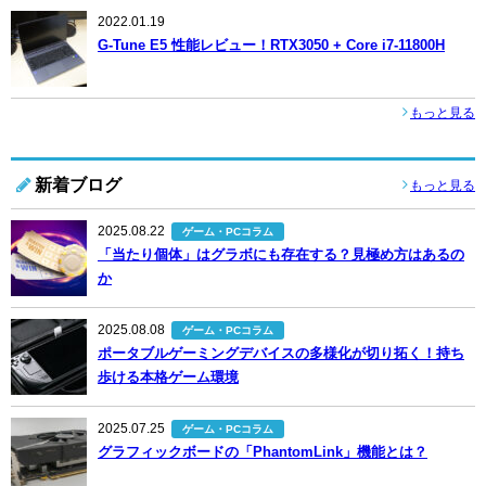
2022.01.19
G-Tune E5 性能レビュー！RTX3050 + Core i7-11800H
もっと見る
新着ブログ
もっと見る
2025.08.22
ゲーム・PCコラム
「当たり個体」はグラボにも存在する？見極め方はあるの
か
2025.08.08
ゲーム・PCコラム
ポータブルゲーミングデバイスの多様化が切り拓く！持ち
歩ける本格ゲーム環境
2025.07.25
ゲーム・PCコラム
グラフィックボードの「PhantomLink」機能とは？