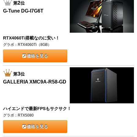
2
第
位
G-Tune DG-I7G6T
RTX4060Ti搭載なのに安い！
グラボ：RTX4060Ti（8GB）
価格を見る
3
第
位
GALLERIA XMC9A-R58-GD
ハイエンドで最新FPSもサクサク！
グラボ：RTX5080
価格を見る