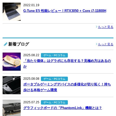
2022.01.19
G-Tune E5 性能レビュー！RTX3050 + Core i7-11800H
もっと見る
新着ブログ
もっと見る
2025.08.22
ゲーム・PCコラム
「当たり個体」はグラボにも存在する？見極め方はあるの
か
2025.08.08
ゲーム・PCコラム
ポータブルゲーミングデバイスの多様化が切り拓く！持ち
歩ける本格ゲーム環境
2025.07.25
ゲーム・PCコラム
グラフィックボードの「PhantomLink」機能とは？