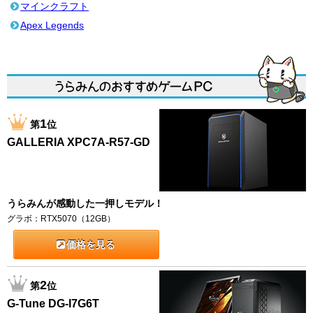
マインクラフト
Apex Legends
1
第
位
GALLERIA XPC7A-R57-GD
うらみんが感動した一押しモデル！
グラボ：RTX5070（12GB）
価格を見る
2
第
位
G-Tune DG-I7G6T