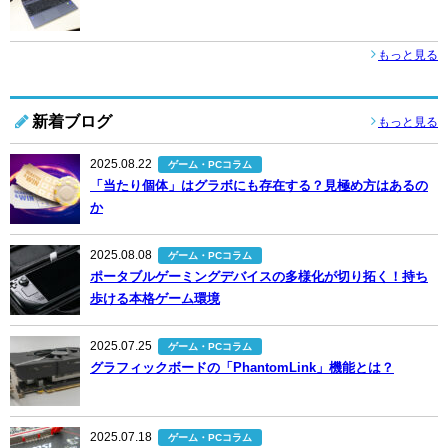
もっと見る
新着ブログ
もっと見る
2025.08.22
ゲーム・PCコラム
「当たり個体」はグラボにも存在する？見極め方はあるの
か
2025.08.08
ゲーム・PCコラム
ポータブルゲーミングデバイスの多様化が切り拓く！持ち
歩ける本格ゲーム環境
2025.07.25
ゲーム・PCコラム
グラフィックボードの「PhantomLink」機能とは？
2025.07.18
ゲーム・PCコラム