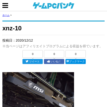
ホーム
>
xnz-10
投稿日：
2020/12/12
※当ページはアフィリエイトプログラムによる収益を得ています。
0
0
0
ツイート
いいね！
ブックマーク