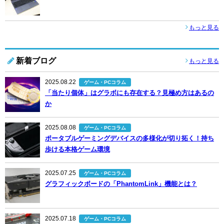
もっと見る
新着ブログ
もっと見る
2025.08.22
ゲーム・PCコラム
「当たり個体」はグラボにも存在する？見極め方はあるの
か
2025.08.08
ゲーム・PCコラム
ポータブルゲーミングデバイスの多様化が切り拓く！持ち
歩ける本格ゲーム環境
2025.07.25
ゲーム・PCコラム
グラフィックボードの「PhantomLink」機能とは？
2025.07.18
ゲーム・PCコラム