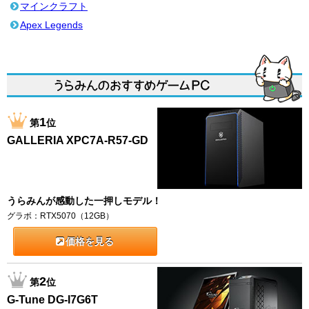
マインクラフト
Apex Legends
1
第
位
GALLERIA XPC7A-R57-GD
うらみんが感動した一押しモデル！
グラボ：RTX5070（12GB）
価格を見る
2
第
位
G-Tune DG-I7G6T