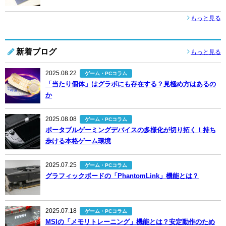
もっと見る
新着ブログ
もっと見る
2025.08.22
ゲーム・PCコラム
「当たり個体」はグラボにも存在する？見極め方はあるの
か
2025.08.08
ゲーム・PCコラム
ポータブルゲーミングデバイスの多様化が切り拓く！持ち
歩ける本格ゲーム環境
2025.07.25
ゲーム・PCコラム
グラフィックボードの「PhantomLink」機能とは？
2025.07.18
ゲーム・PCコラム
MSIの「メモリトレーニング」機能とは？安定動作のため