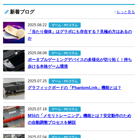
新着ブログ
もっと見る
2025.08.22
ゲーム・PCコラム
「当たり個体」はグラボにも存在する？見極め方はあるの
か
2025.08.08
ゲーム・PCコラム
ポータブルゲーミングデバイスの多様化が切り拓く！持ち
歩ける本格ゲーム環境
2025.07.25
ゲーム・PCコラム
グラフィックボードの「PhantomLink」機能とは？
2025.07.18
ゲーム・PCコラム
MSIの「メモリトレーニング」機能とは？安定動作のため
の自動調整プロセスを解説
2025.07.04
ゲーム・PCコラム