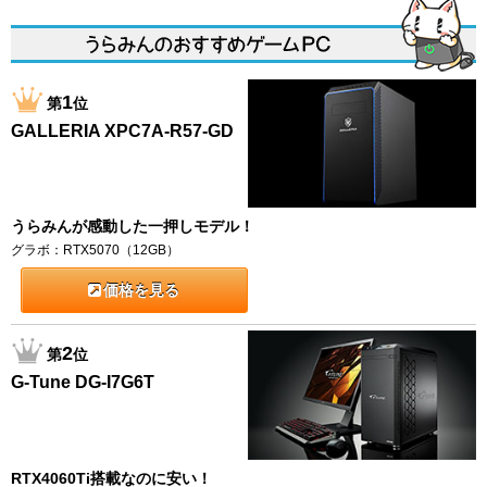
1
第
位
GALLERIA XPC7A-R57-GD
うらみんが感動した一押しモデル！
グラボ：RTX5070（12GB）
価格を見る
2
第
位
G-Tune DG-I7G6T
RTX4060Ti搭載なのに安い！