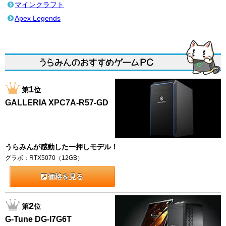
マインクラフト
Apex Legends
1
第
位
GALLERIA XPC7A-R57-GD
うらみんが感動した一押しモデル！
グラボ：RTX5070（12GB）
価格を見る
2
第
位
G-Tune DG-I7G6T