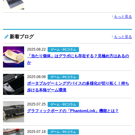
もっと見る
新着ブログ
もっと見る
2025.08.22
ゲーム・PCコラム
「当たり個体」はグラボにも存在する？見極め方はあるの
か
2025.08.08
ゲーム・PCコラム
ポータブルゲーミングデバイスの多様化が切り拓く！持ち
歩ける本格ゲーム環境
2025.07.25
ゲーム・PCコラム
グラフィックボードの「PhantomLink」機能とは？
2025.07.18
ゲーム・PCコラム