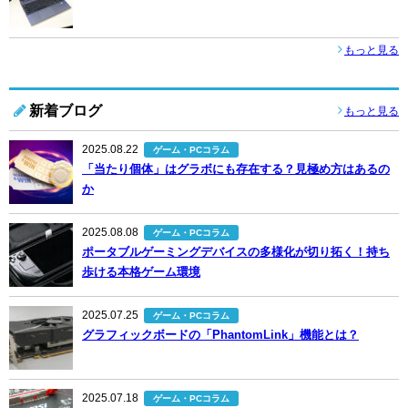
もっと見る
新着ブログ
もっと見る
2025.08.22
ゲーム・PCコラム
「当たり個体」はグラボにも存在する？見極め方はあるの
か
2025.08.08
ゲーム・PCコラム
ポータブルゲーミングデバイスの多様化が切り拓く！持ち
歩ける本格ゲーム環境
2025.07.25
ゲーム・PCコラム
グラフィックボードの「PhantomLink」機能とは？
2025.07.18
ゲーム・PCコラム