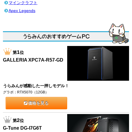
マインクラフト
Apex Legends
1
第
位
GALLERIA XPC7A-R57-GD
うらみんが感動した一押しモデル！
グラボ：RTX5070（12GB）
価格を見る
2
第
位
G-Tune DG-I7G6T