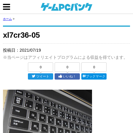
ホーム
>
xl7cr36-05
投稿日：
2021/07/19
※当ページはアフィリエイトプログラムによる収益を得ています。
0
0
0
ツイート
いいね！
ブックマーク