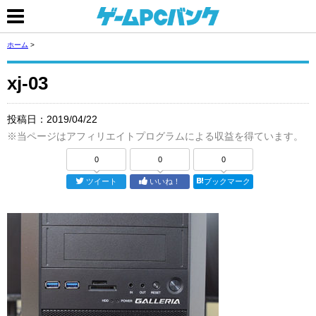
ホーム
>
xj-03
投稿日：
2019/04/22
※当ページはアフィリエイトプログラムによる収益を得ています。
0
0
0
ツイート
いいね！
ブックマーク