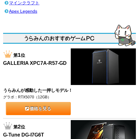
マインクラフト
Apex Legends
1
第
位
GALLERIA XPC7A-R57-GD
うらみんが感動した一押しモデル！
グラボ：RTX5070（12GB）
価格を見る
2
第
位
G-Tune DG-I7G6T