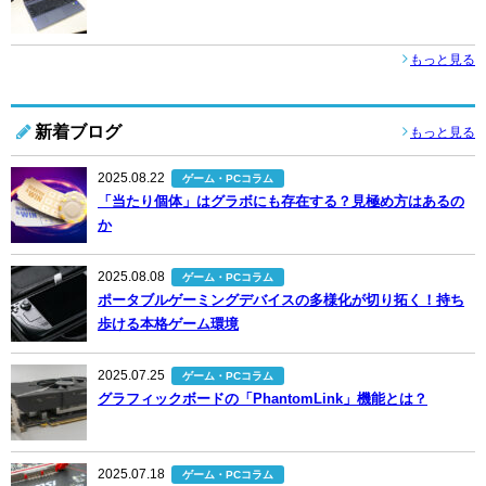
もっと見る
新着ブログ
もっと見る
2025.08.22
ゲーム・PCコラム
「当たり個体」はグラボにも存在する？見極め方はあるの
か
2025.08.08
ゲーム・PCコラム
ポータブルゲーミングデバイスの多様化が切り拓く！持ち
歩ける本格ゲーム環境
2025.07.25
ゲーム・PCコラム
グラフィックボードの「PhantomLink」機能とは？
2025.07.18
ゲーム・PCコラム