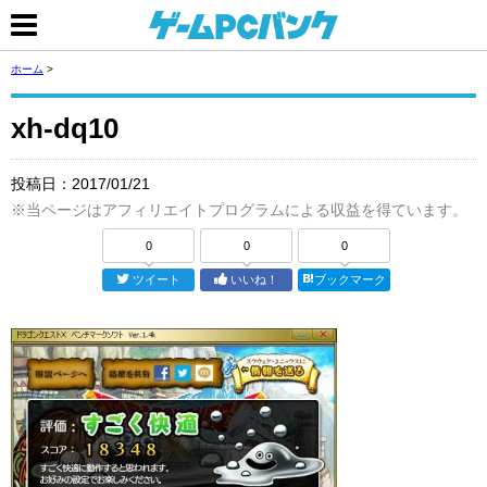
ホーム
>
xh-dq10
投稿日：
2017/01/21
※当ページはアフィリエイトプログラムによる収益を得ています。
0
0
0
ツイート
いいね！
ブックマーク