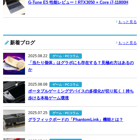
G-Tune E5 性能レビュー！RTX3050 + Core i7-11800H
もっと見る
新着ブログ
もっと見る
2025.08.22
ゲーム・PCコラム
「当たり個体」はグラボにも存在する？見極め方はあるの
か
2025.08.08
ゲーム・PCコラム
ポータブルゲーミングデバイスの多様化が切り拓く！持ち
歩ける本格ゲーム環境
2025.07.25
ゲーム・PCコラム
グラフィックボードの「PhantomLink」機能とは？