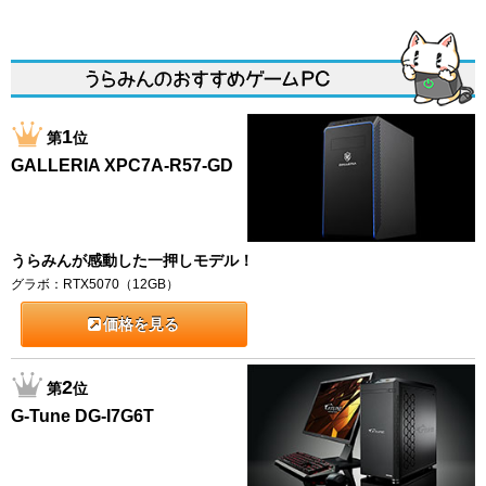
1
第
位
GALLERIA XPC7A-R57-GD
うらみんが感動した一押しモデル！
グラボ：RTX5070（12GB）
価格を見る
2
第
位
G-Tune DG-I7G6T