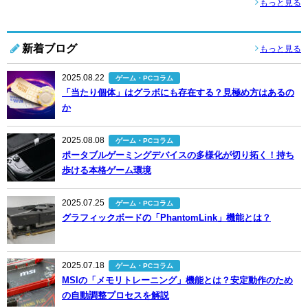
もっと見る
新着ブログ
もっと見る
2025.08.22
ゲーム・PCコラム
「当たり個体」はグラボにも存在する？見極め方はあるの
か
2025.08.08
ゲーム・PCコラム
ポータブルゲーミングデバイスの多様化が切り拓く！持ち
歩ける本格ゲーム環境
2025.07.25
ゲーム・PCコラム
グラフィックボードの「PhantomLink」機能とは？
2025.07.18
ゲーム・PCコラム
MSIの「メモリトレーニング」機能とは？安定動作のため
の自動調整プロセスを解説