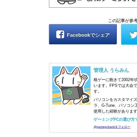
この記事が参
Facebookでシェア
管理人 うらみん
格ゲーに飽きて2002年
います。FPSでは大会
す。
パソコンをカスタマイ
ラ、G-Tune、パソ
使用した経験がありま
ゲーミングPCの選び方で迷
@gamepcbankをフォロー