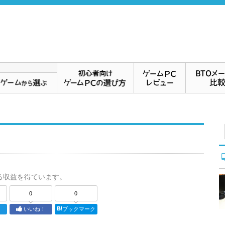
る収益を得ています。
0
0
ト
いいね！
ブックマーク