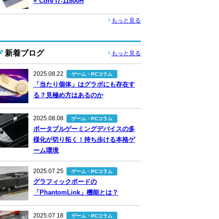
+ Core i7-11800H
もっと見る
新着ブログ
もっと見る
2025.08.22
ゲーム・PCコラム
「当たり個体」はグラボにも存在す
る？見極め方はあるのか
2025.08.08
ゲーム・PCコラム
ポータブルゲーミングデバイスの多
様化が切り拓く！持ち歩ける本格ゲ
ーム環境
2025.07.25
ゲーム・PCコラム
グラフィックボードの
「PhantomLink」機能とは？
2025.07.18
ゲーム・PCコラム