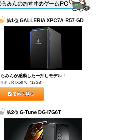
1
GALLERIA XPC7A-R57-GD
第
位
うらみんが感動した一押しモデル！
ラボ：RTX5070（12GB）
価格を見る
2
G-Tune DG-I7G6T
第
位