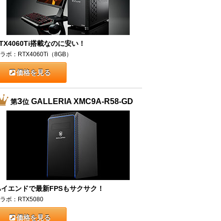
TX4060Ti搭載なのに安い！
ラボ：RTX4060Ti（8GB）
価格を見る
3
GALLERIA XMC9A-R58-GD
第
位
ハイエンドで最新FPSもサクサク！
ラボ：RTX5080
価格を見る