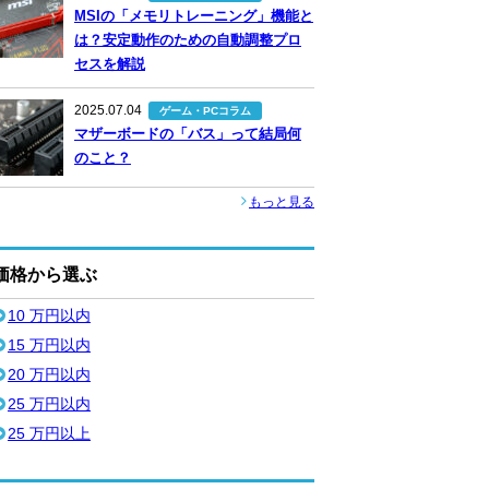
MSIの「メモリトレーニング」機能と
は？安定動作のための自動調整プロ
セスを解説
2025.07.04
ゲーム・PCコラム
マザーボードの「バス」って結局何
のこと？
もっと見る
価格から選ぶ
10 万円以内
15 万円以内
20 万円以内
25 万円以内
25 万円以上