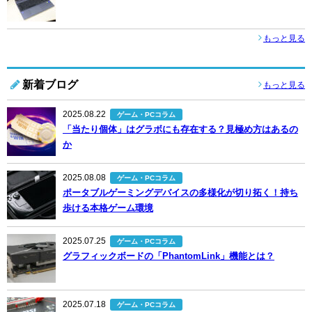
もっと見る
新着ブログ
もっと見る
2025.08.22
ゲーム・PCコラム
「当たり個体」はグラボにも存在する？見極め方はあるの
か
2025.08.08
ゲーム・PCコラム
ポータブルゲーミングデバイスの多様化が切り拓く！持ち
歩ける本格ゲーム環境
2025.07.25
ゲーム・PCコラム
グラフィックボードの「PhantomLink」機能とは？
2025.07.18
ゲーム・PCコラム