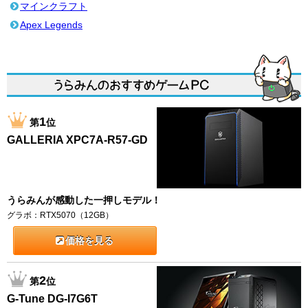
マインクラフト
Apex Legends
1
第
位
GALLERIA XPC7A-R57-GD
うらみんが感動した一押しモデル！
グラボ：RTX5070（12GB）
価格を見る
2
第
位
G-Tune DG-I7G6T