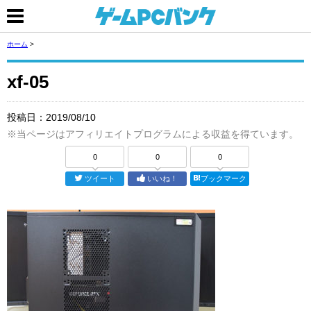
ホーム
>
xf-05
投稿日：
2019/08/10
※当ページはアフィリエイトプログラムによる収益を得ています。
0
0
0
ツイート
いいね！
ブックマーク