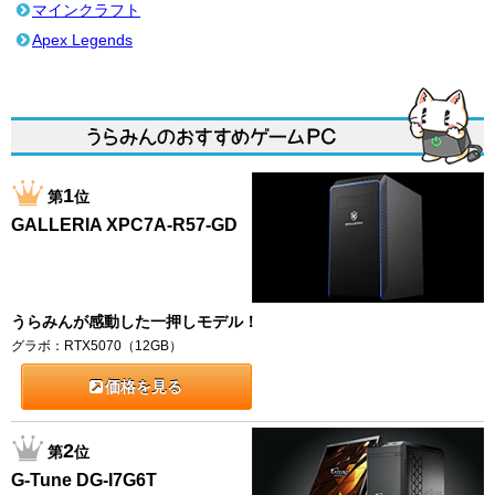
マインクラフト
Apex Legends
1
第
位
GALLERIA XPC7A-R57-GD
うらみんが感動した一押しモデル！
グラボ：RTX5070（12GB）
価格を見る
2
第
位
G-Tune DG-I7G6T