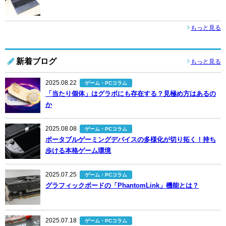
もっと見る
新着ブログ
もっと見る
2025.08.22
ゲーム・PCコラム
「当たり個体」はグラボにも存在する？見極め方はあるの
か
2025.08.08
ゲーム・PCコラム
ポータブルゲーミングデバイスの多様化が切り拓く！持ち
歩ける本格ゲーム環境
2025.07.25
ゲーム・PCコラム
グラフィックボードの「PhantomLink」機能とは？
2025.07.18
ゲーム・PCコラム