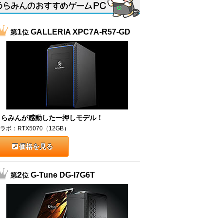
1
GALLERIA XPC7A-R57-GD
第
位
うらみんが感動した一押しモデル！
ラボ：RTX5070（12GB）
価格を見る
2
G-Tune DG-I7G6T
第
位