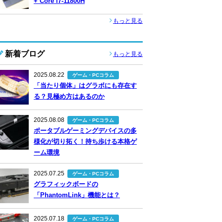
+ Core i7-11800H
もっと見る
新着ブログ
もっと見る
2025.08.22
ゲーム・PCコラム
「当たり個体」はグラボにも存在す
る？見極め方はあるのか
2025.08.08
ゲーム・PCコラム
ポータブルゲーミングデバイスの多
様化が切り拓く！持ち歩ける本格ゲ
ーム環境
2025.07.25
ゲーム・PCコラム
グラフィックボードの
「PhantomLink」機能とは？
2025.07.18
ゲーム・PCコラム