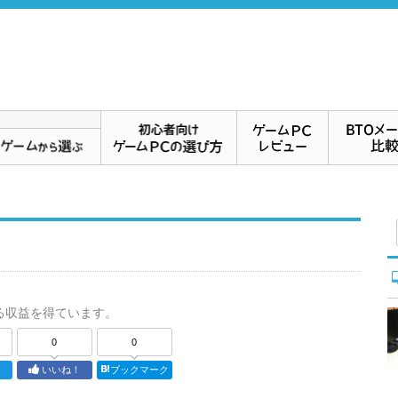
る収益を得ています。
0
0
ト
いいね！
ブックマーク