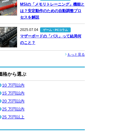
MSIの「メモリトレーニング」機能と
は？安定動作のための自動調整プロ
セスを解説
2025.07.04
ゲーム・PCコラム
マザーボードの「バス」って結局何
のこと？
もっと見る
価格から選ぶ
10 万円以内
15 万円以内
20 万円以内
25 万円以内
25 万円以上