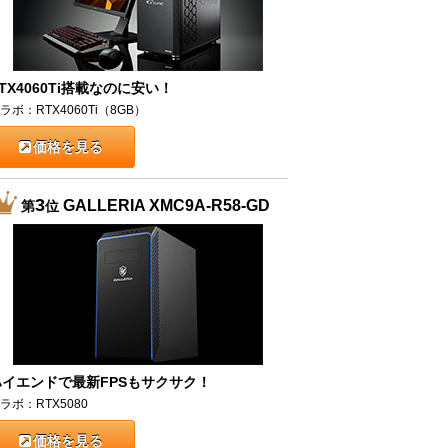
TX4060Ti搭載なのに安い！
ラボ：RTX4060Ti（8GB）
価格を見る
3
GALLERIA XMC9A-R58-GD
第
位
ハイエンドで最新FPSもサクサク！
ラボ：RTX5080
価格を見る