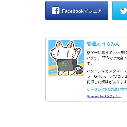
Facebookでシェア
管理人 うらみん
格ゲーに飽きて2002年
います。FPSでは大会
す。
パソコンをカスタマイ
ラ、G-Tune、パソ
使用した経験がありま
ゲーミングPCの選び方で迷
@gamepcbankをフォロー