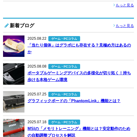
もっと見る
新着ブログ
もっと見る
2025.08.22
ゲーム・PCコラム
「当たり個体」はグラボにも存在する？見極め方はあるの
か
2025.08.08
ゲーム・PCコラム
ポータブルゲーミングデバイスの多様化が切り拓く！持ち
歩ける本格ゲーム環境
2025.07.25
ゲーム・PCコラム
グラフィックボードの「PhantomLink」機能とは？
2025.07.18
ゲーム・PCコラム
MSIの「メモリトレーニング」機能とは？安定動作のため
の自動調整プロセスを解説