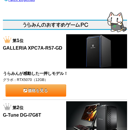
1
第
位
GALLERIA XPC7A-R57-GD
うらみんが感動した一押しモデル！
グラボ：RTX5070（12GB）
価格を見る
2
第
位
G-Tune DG-I7G6T