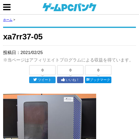
ホーム
>
xa7rr37-05
投稿日：
2021/02/25
※当ページはアフィリエイトプログラムによる収益を得ています。
0
0
0
ツイート
いいね！
ブックマーク