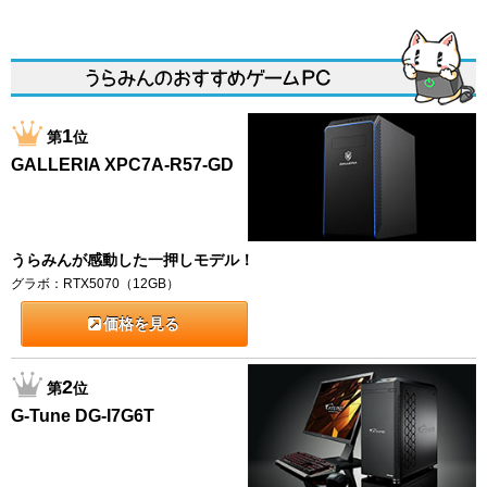
1
第
位
GALLERIA XPC7A-R57-GD
うらみんが感動した一押しモデル！
グラボ：RTX5070（12GB）
価格を見る
2
第
位
G-Tune DG-I7G6T