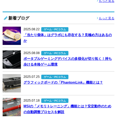
もっと見る
新着ブログ
もっと見る
2025.08.22
ゲーム・PCコラム
「当たり個体」はグラボにも存在する？見極め方はあるの
か
2025.08.08
ゲーム・PCコラム
ポータブルゲーミングデバイスの多様化が切り拓く！持ち
歩ける本格ゲーム環境
2025.07.25
ゲーム・PCコラム
グラフィックボードの「PhantomLink」機能とは？
2025.07.18
ゲーム・PCコラム
MSIの「メモリトレーニング」機能とは？安定動作のため
の自動調整プロセスを解説