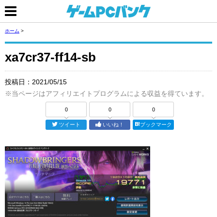
ホーム
>
xa7cr37-ff14-sb
投稿日：
2021/05/15
※当ページはアフィリエイトプログラムによる収益を得ています。
0
0
0
ツイート
いいね！
ブックマーク