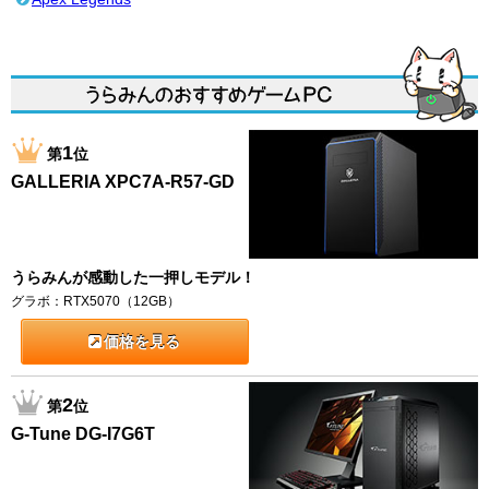
1
第
位
GALLERIA XPC7A-R57-GD
うらみんが感動した一押しモデル！
グラボ：RTX5070（12GB）
価格を見る
2
第
位
G-Tune DG-I7G6T