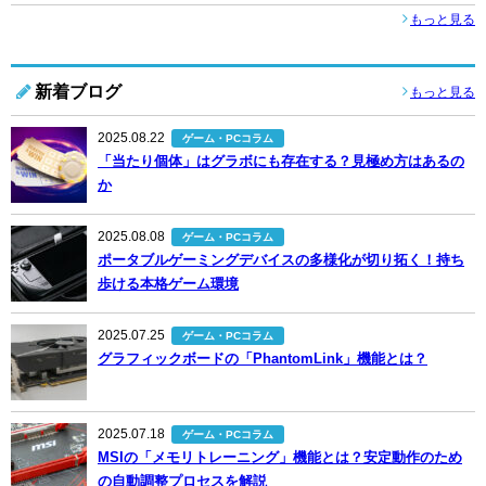
もっと見る
新着ブログ
もっと見る
2025.08.22
ゲーム・PCコラム
「当たり個体」はグラボにも存在する？見極め方はあるの
か
2025.08.08
ゲーム・PCコラム
ポータブルゲーミングデバイスの多様化が切り拓く！持ち
歩ける本格ゲーム環境
2025.07.25
ゲーム・PCコラム
グラフィックボードの「PhantomLink」機能とは？
2025.07.18
ゲーム・PCコラム
MSIの「メモリトレーニング」機能とは？安定動作のため
の自動調整プロセスを解説