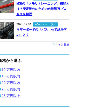
MSIの「メモリトレーニング」機能と
は？安定動作のための自動調整プロ
セスを解説
2025.07.04
ゲーム・PCコラム
マザーボードの「バス」って結局何
のこと？
もっと見る
価格から選ぶ
10 万円以内
15 万円以内
20 万円以内
25 万円以内
25 万円以上