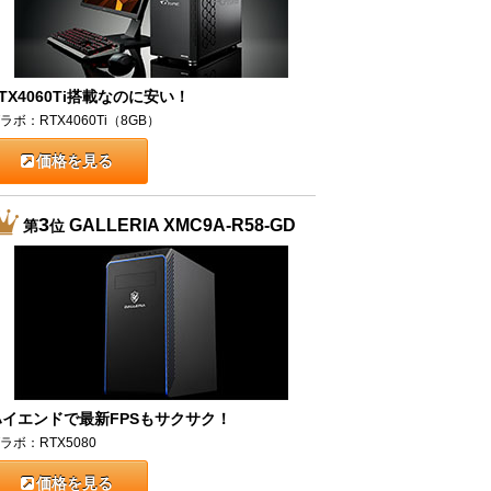
TX4060Ti搭載なのに安い！
ラボ：RTX4060Ti（8GB）
価格を見る
3
GALLERIA XMC9A-R58-GD
第
位
ハイエンドで最新FPSもサクサク！
ラボ：RTX5080
価格を見る