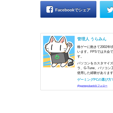
Facebookでシェア
管理人 うらみん
格ゲーに飽きて2002年
います。FPSでは大会
す。
パソコンをカスタマイ
ラ、G-Tune、パソ
使用した経験がありま
ゲーミングPCの選び方で迷
@gamepcbankをフォロー