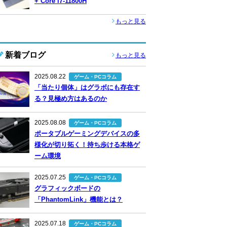
+ Core i7-11800H
もっと見る
新着ブログ
もっと見る
2025.08.22
ゲーム・PCコラム
「当たり個体」はグラボにも存在す
る？見極め方はあるのか
2025.08.08
ゲーム・PCコラム
ポータブルゲーミングデバイスの多
様化が切り拓く！持ち歩ける本格ゲ
ーム環境
2025.07.25
ゲーム・PCコラム
グラフィックボードの
「PhantomLink」機能とは？
2025.07.18
ゲーム・PCコラム