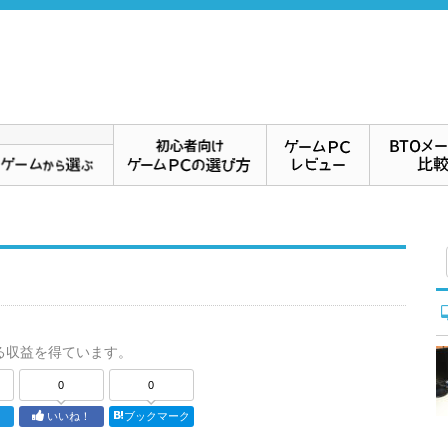
る収益を得ています。
0
0
ト
いいね！
ブックマーク