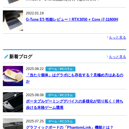
2022.01.19
G-Tune E5 性能レビュー！RTX3050 + Core i7-11800H
もっと見る
新着ブログ
もっと見る
2025.08.22
ゲーム・PCコラム
「当たり個体」はグラボにも存在する？見極め方はあるの
か
2025.08.08
ゲーム・PCコラム
ポータブルゲーミングデバイスの多様化が切り拓く！持ち
歩ける本格ゲーム環境
2025.07.25
ゲーム・PCコラム
グラフィックボードの「PhantomLink」機能とは？