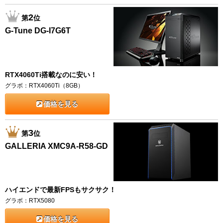
2
第
位
G-Tune DG-I7G6T
RTX4060Ti搭載なのに安い！
グラボ：RTX4060Ti（8GB）
価格を見る
3
第
位
GALLERIA XMC9A-R58-GD
ハイエンドで最新FPSもサクサク！
グラボ：RTX5080
価格を見る