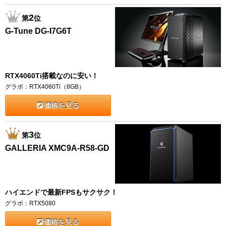
2
第
位
G-Tune DG-I7G6T
RTX4060Ti搭載なのに安い！
グラボ：RTX4060Ti（8GB）
価格を見る
3
第
位
GALLERIA XMC9A-R58-GD
ハイエンドで最新FPSもサクサク！
グラボ：RTX5080
価格を見る