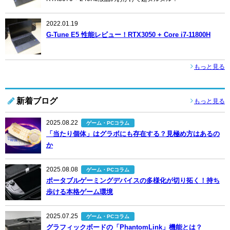
2022.01.19
G-Tune E5 性能レビュー！RTX3050 + Core i7-11800H
もっと見る
新着ブログ
もっと見る
2025.08.22
ゲーム・PCコラム
「当たり個体」はグラボにも存在する？見極め方はあるの
か
2025.08.08
ゲーム・PCコラム
ポータブルゲーミングデバイスの多様化が切り拓く！持ち
歩ける本格ゲーム環境
2025.07.25
ゲーム・PCコラム
グラフィックボードの「PhantomLink」機能とは？