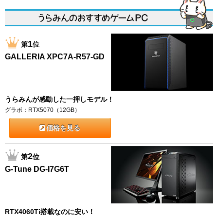
1
第
位
GALLERIA XPC7A-R57-GD
うらみんが感動した一押しモデル！
グラボ：RTX5070（12GB）
価格を見る
2
第
位
G-Tune DG-I7G6T
RTX4060Ti搭載なのに安い！