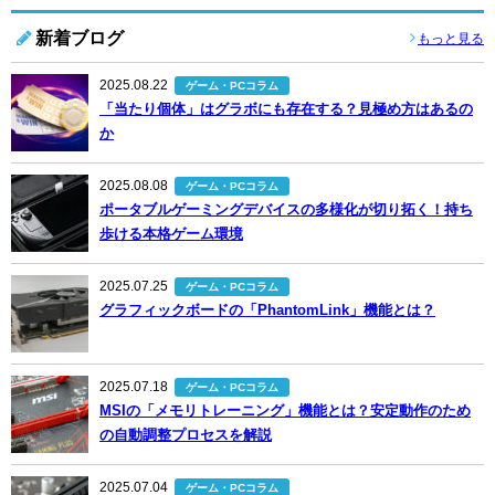
新着ブログ
もっと見る
2025.08.22
ゲーム・PCコラム
「当たり個体」はグラボにも存在する？見極め方はあるの
か
2025.08.08
ゲーム・PCコラム
ポータブルゲーミングデバイスの多様化が切り拓く！持ち
歩ける本格ゲーム環境
2025.07.25
ゲーム・PCコラム
グラフィックボードの「PhantomLink」機能とは？
2025.07.18
ゲーム・PCコラム
MSIの「メモリトレーニング」機能とは？安定動作のため
の自動調整プロセスを解説
2025.07.04
ゲーム・PCコラム