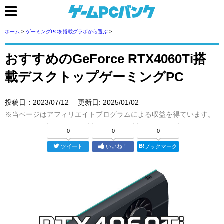
ホーム
>
ゲーミングPCを搭載グラボから選ぶ
>
おすすめのGeForce RTX4060Ti搭
載デスクトップゲーミングPC
投稿日：
2023/07/12
更新日:
2025/01/02
※当ページはアフィリエイトプログラムによる収益を得ています。
0
0
0
ツイート
いいね！
ブックマーク