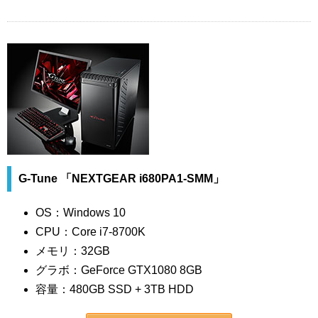
G-Tune 「NEXTGEAR i680PA1-SMM」
OS：Windows 10
CPU：Core i7-8700K
メモリ：32GB
グラボ：GeForce GTX1080 8GB
容量：480GB SSD + 3TB HDD