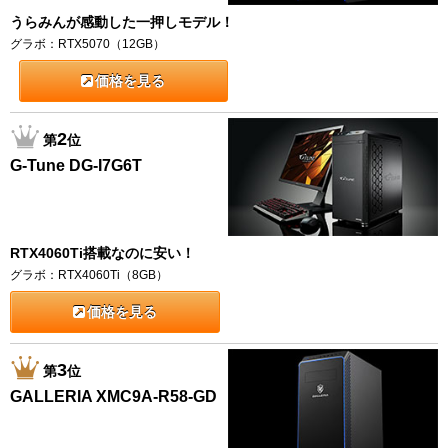
うらみんが感動した一押しモデル！
グラボ：RTX5070（12GB）
価格を見る
2
第
位
G-Tune DG-I7G6T
RTX4060Ti搭載なのに安い！
グラボ：RTX4060Ti（8GB）
価格を見る
3
第
位
GALLERIA XMC9A-R58-GD