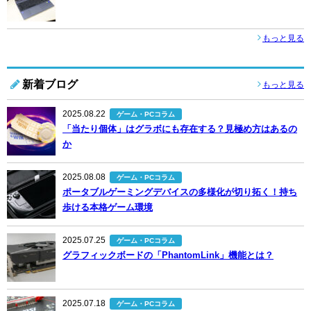
もっと見る
新着ブログ
もっと見る
2025.08.22
ゲーム・PCコラム
「当たり個体」はグラボにも存在する？見極め方はあるの
か
2025.08.08
ゲーム・PCコラム
ポータブルゲーミングデバイスの多様化が切り拓く！持ち
歩ける本格ゲーム環境
2025.07.25
ゲーム・PCコラム
グラフィックボードの「PhantomLink」機能とは？
2025.07.18
ゲーム・PCコラム