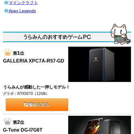
マインクラフト
Apex Legends
1
第
位
GALLERIA XPC7A-R57-GD
うらみんが感動した一押しモデル！
グラボ：RTX5070（12GB）
価格を見る
2
第
位
G-Tune DG-I7G6T