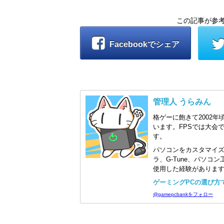
この記事が参
Facebookでシェア
管理人 うらみん
格ゲーに飽きて2002年
います。FPSでは大会
す。
パソコンをカスタマイ
ラ、G-Tune、パソ
使用した経験がありま
ゲーミングPCの選び方で迷
@gamepcbankをフォロー