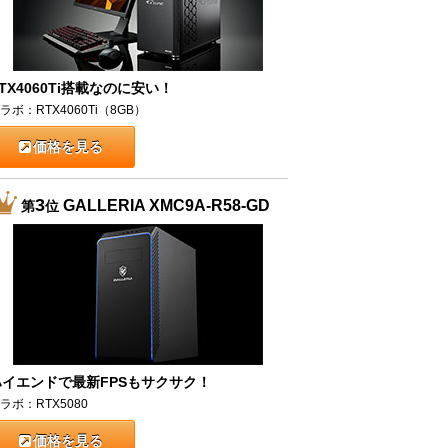
TX4060Ti搭載なのに安い！
ラボ：RTX4060Ti（8GB）
価格を見る
3
GALLERIA XMC9A-R58-GD
第
位
ハイエンドで最新FPSもサクサク！
ラボ：RTX5080
価格を見る