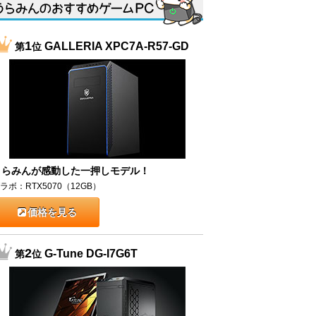
1
GALLERIA XPC7A-R57-GD
第
位
うらみんが感動した一押しモデル！
ラボ：RTX5070（12GB）
価格を見る
2
G-Tune DG-I7G6T
第
位