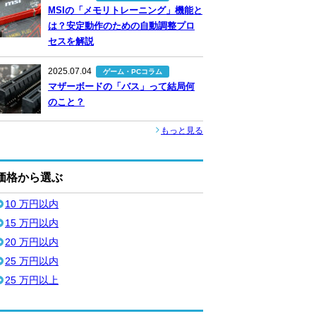
MSIの「メモリトレーニング」機能と
は？安定動作のための自動調整プロ
セスを解説
2025.07.04
ゲーム・PCコラム
マザーボードの「バス」って結局何
のこと？
もっと見る
価格から選ぶ
10 万円以内
15 万円以内
20 万円以内
25 万円以内
25 万円以上