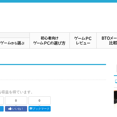
る収益を得ています。
0
0
ト
いいね！
ブックマーク