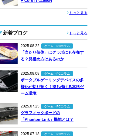
+ Core i7-11800H
もっと見る
新着ブログ
もっと見る
2025.08.22
ゲーム・PCコラム
「当たり個体」はグラボにも存在す
る？見極め方はあるのか
2025.08.08
ゲーム・PCコラム
ポータブルゲーミングデバイスの多
様化が切り拓く！持ち歩ける本格ゲ
ーム環境
2025.07.25
ゲーム・PCコラム
グラフィックボードの
「PhantomLink」機能とは？
2025.07.18
ゲーム・PCコラム