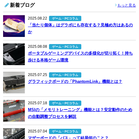
新着ブログ
もっと見る
2025.08.22
ゲーム・PCコラム
「当たり個体」はグラボにも存在する？見極め方はあるの
か
2025.08.08
ゲーム・PCコラム
ポータブルゲーミングデバイスの多様化が切り拓く！持ち
歩ける本格ゲーム環境
2025.07.25
ゲーム・PCコラム
グラフィックボードの「PhantomLink」機能とは？
2025.07.18
ゲーム・PCコラム
MSIの「メモリトレーニング」機能とは？安定動作のため
の自動調整プロセスを解説
2025.07.04
ゲーム・PCコラム
マザーボードの「バス」って結局何のこと？