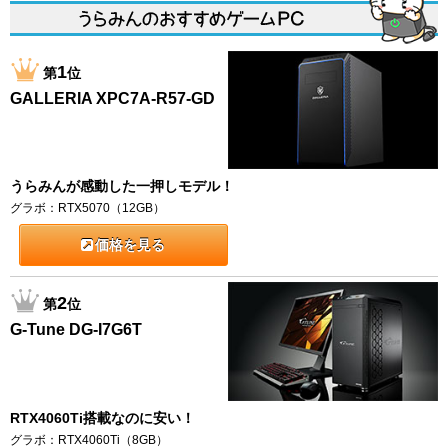
1
第
位
GALLERIA XPC7A-R57-GD
うらみんが感動した一押しモデル！
グラボ：RTX5070（12GB）
価格を見る
2
第
位
G-Tune DG-I7G6T
RTX4060Ti搭載なのに安い！
グラボ：RTX4060Ti（8GB）