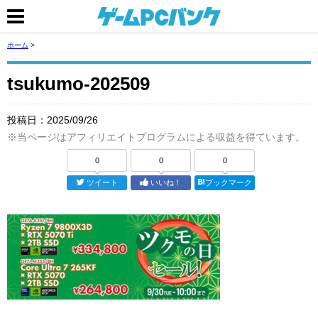
ホーム
>
tsukumo-202509
投稿日：
2025/09/26
※当ページはアフィリエイトプログラムによる収益を得ています。
0
0
0
ツイート
いいね！
ブックマーク