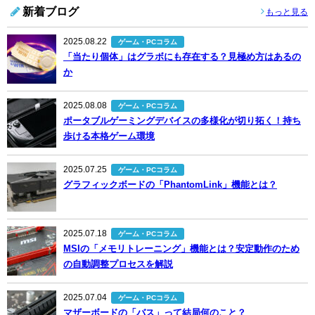
新着ブログ
もっと見る
2025.08.22
ゲーム・PCコラム
「当たり個体」はグラボにも存在する？見極め方はあるの
か
2025.08.08
ゲーム・PCコラム
ポータブルゲーミングデバイスの多様化が切り拓く！持ち
歩ける本格ゲーム環境
2025.07.25
ゲーム・PCコラム
グラフィックボードの「PhantomLink」機能とは？
2025.07.18
ゲーム・PCコラム
MSIの「メモリトレーニング」機能とは？安定動作のため
の自動調整プロセスを解説
2025.07.04
ゲーム・PCコラム
マザーボードの「バス」って結局何のこと？