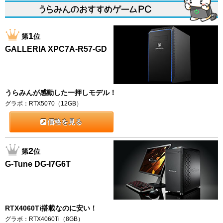
1
第
位
GALLERIA XPC7A-R57-GD
うらみんが感動した一押しモデル！
グラボ：RTX5070（12GB）
価格を見る
2
第
位
G-Tune DG-I7G6T
RTX4060Ti搭載なのに安い！
グラボ：RTX4060Ti（8GB）