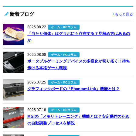
新着ブログ
もっと見る
2025.08.22
ゲーム・PCコラム
「当たり個体」はグラボにも存在する？見極め方はあるの
か
2025.08.08
ゲーム・PCコラム
ポータブルゲーミングデバイスの多様化が切り拓く！持ち
歩ける本格ゲーム環境
2025.07.25
ゲーム・PCコラム
グラフィックボードの「PhantomLink」機能とは？
2025.07.18
ゲーム・PCコラム
MSIの「メモリトレーニング」機能とは？安定動作のため
の自動調整プロセスを解説