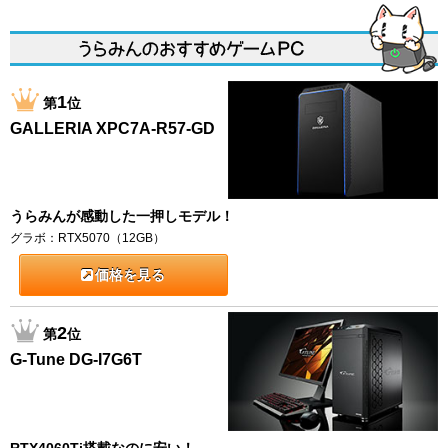
1
第
位
GALLERIA XPC7A-R57-GD
うらみんが感動した一押しモデル！
グラボ：RTX5070（12GB）
価格を見る
2
第
位
G-Tune DG-I7G6T
RTX4060Ti搭載なのに安い！