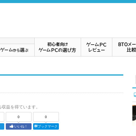
る収益を得ています。
0
0
ト
いいね！
ブックマーク