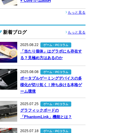
+ Core i7-11800H
もっと見る
新着ブログ
もっと見る
2025.08.22
ゲーム・PCコラム
「当たり個体」はグラボにも存在す
る？見極め方はあるのか
2025.08.08
ゲーム・PCコラム
ポータブルゲーミングデバイスの多
様化が切り拓く！持ち歩ける本格ゲ
ーム環境
2025.07.25
ゲーム・PCコラム
グラフィックボードの
「PhantomLink」機能とは？
2025.07.18
ゲーム・PCコラム