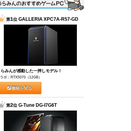
1
GALLERIA XPC7A-R57-GD
第
位
うらみんが感動した一押しモデル！
ラボ：RTX5070（12GB）
価格を見る
2
G-Tune DG-I7G6T
第
位