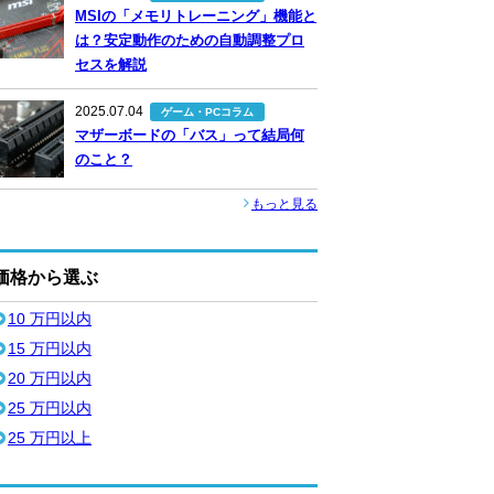
MSIの「メモリトレーニング」機能と
は？安定動作のための自動調整プロ
セスを解説
2025.07.04
ゲーム・PCコラム
マザーボードの「バス」って結局何
のこと？
もっと見る
価格から選ぶ
10 万円以内
15 万円以内
20 万円以内
25 万円以内
25 万円以上