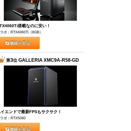
TX4060Ti搭載なのに安い！
ラボ：RTX4060Ti（8GB）
価格を見る
3
GALLERIA XMC9A-R58-GD
第
位
ハイエンドで最新FPSもサクサク！
ラボ：RTX5080
価格を見る