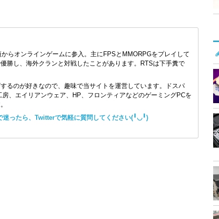
頃からオンラインゲームに参入。主にFPSとMMORPGをプレイして
で優勝し、海外クランと対戦したことがあります。RTSは下手糞で
ズするのが好きなので、趣味で当サイトを運営しています。ドスパ
コン工房、エイリアンウェア、HP、フロンティアなどのゲーミングPCを
す。
ったら、Twitterで気軽に質問してください(╹◡╹)