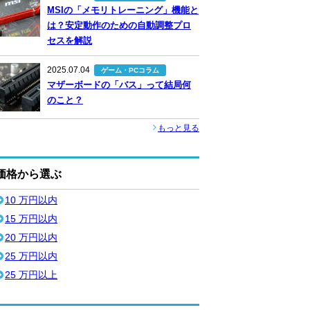
MSIの「メモリトレーニング」機能と
は？安定動作のための自動調整プロ
セスを解説
2025.07.04
ゲーム・PCコラム
マザーボードの「バス」って結局何
のこと？
もっと見る
価格から選ぶ
10 万円以内
15 万円以内
20 万円以内
25 万円以内
25 万円以上