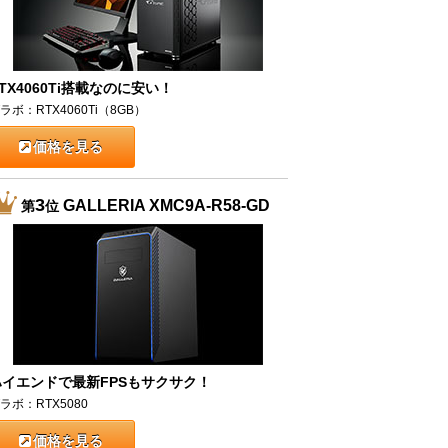
TX4060Ti搭載なのに安い！
ラボ：RTX4060Ti（8GB）
価格を見る
3
GALLERIA XMC9A-R58-GD
第
位
ハイエンドで最新FPSもサクサク！
ラボ：RTX5080
価格を見る