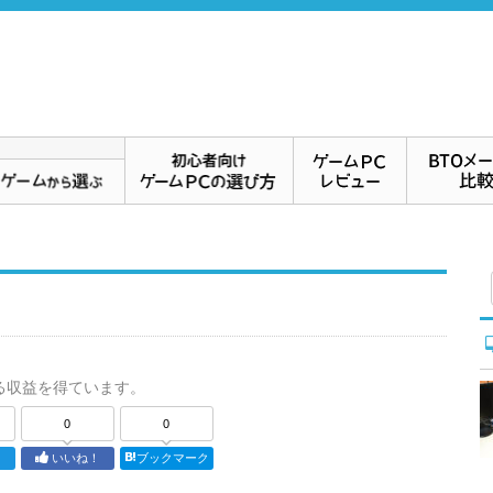
る収益を得ています。
0
0
ト
いいね！
ブックマーク