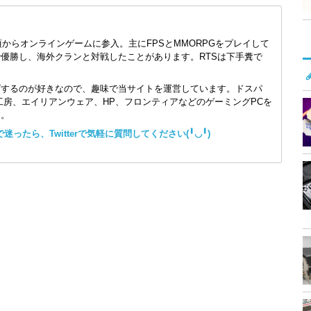
頃からオンラインゲームに参入。主にFPSとMMORPGをプレイして
で優勝し、海外クランと対戦したことがあります。RTSは下手糞で
ズするのが好きなので、趣味で当サイトを運営しています。ドスパ
コン工房、エイリアンウェア、HP、フロンティアなどのゲーミングPCを
す。
ったら、Twitterで気軽に質問してください(╹◡╹)