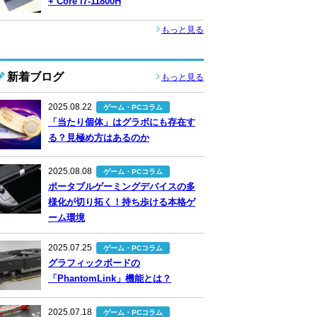
+ Core i7-11800H
もっと見る
新着ブログ
もっと見る
2025.08.22
ゲーム・PCコラム
「当たり個体」はグラボにも存在す
る？見極め方はあるのか
2025.08.08
ゲーム・PCコラム
ポータブルゲーミングデバイスの多
様化が切り拓く！持ち歩ける本格ゲ
ーム環境
2025.07.25
ゲーム・PCコラム
グラフィックボードの
「PhantomLink」機能とは？
2025.07.18
ゲーム・PCコラム