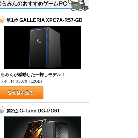
1
GALLERIA XPC7A-R57-GD
第
位
うらみんが感動した一押しモデル！
ラボ：RTX5070（12GB）
価格を見る
2
G-Tune DG-I7G6T
第
位