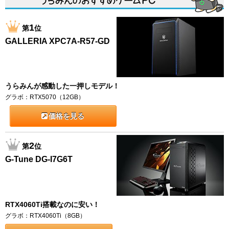
1
第
位
GALLERIA XPC7A-R57-GD
うらみんが感動した一押しモデル！
グラボ：RTX5070（12GB）
価格を見る
2
第
位
G-Tune DG-I7G6T
RTX4060Ti搭載なのに安い！
グラボ：RTX4060Ti（8GB）