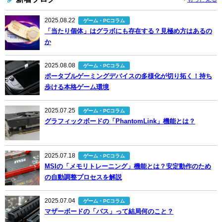
2025.08.22
ゲーム・PCコラム
「当たり個体」はグラボにも存在する？見極め方はあるの
か
2025.08.08
ゲーム・PCコラム
ポータブルゲーミングデバイスの多様化が切り拓く！持ち
歩ける本格ゲーム環境
2025.07.25
ゲーム・PCコラム
グラフィックボードの「PhantomLink」機能とは？
2025.07.18
ゲーム・PCコラム
MSIの「メモリトレーニング」機能とは？安定動作のため
の自動調整プロセスを解説
2025.07.04
ゲーム・PCコラム
マザーボードの「バス」って結局何のこと？