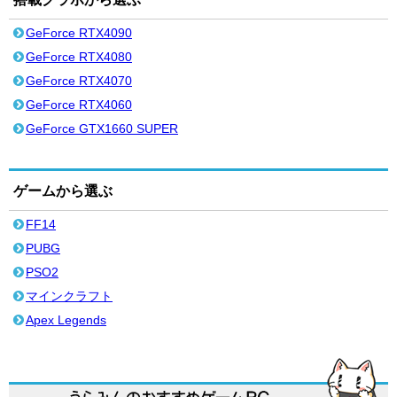
GeForce RTX4090
GeForce RTX4080
GeForce RTX4070
GeForce RTX4060
GeForce GTX1660 SUPER
ゲームから選ぶ
FF14
PUBG
PSO2
マインクラフト
Apex Legends