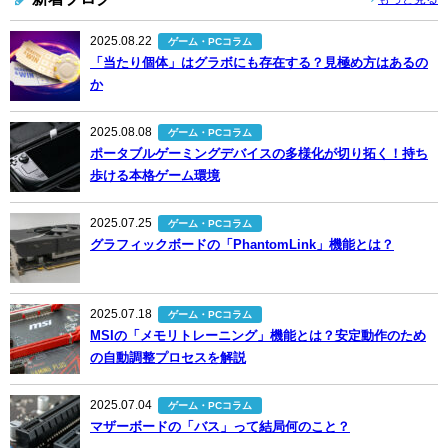
2025.08.22
ゲーム・PCコラム
「当たり個体」はグラボにも存在する？見極め方はあるの
か
2025.08.08
ゲーム・PCコラム
ポータブルゲーミングデバイスの多様化が切り拓く！持ち
歩ける本格ゲーム環境
2025.07.25
ゲーム・PCコラム
グラフィックボードの「PhantomLink」機能とは？
2025.07.18
ゲーム・PCコラム
MSIの「メモリトレーニング」機能とは？安定動作のため
の自動調整プロセスを解説
2025.07.04
ゲーム・PCコラム
マザーボードの「バス」って結局何のこと？