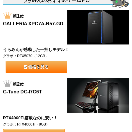
1
第
位
GALLERIA XPC7A-R57-GD
うらみんが感動した一押しモデル！
グラボ：RTX5070（12GB）
価格を見る
2
第
位
G-Tune DG-I7G6T
RTX4060Ti搭載なのに安い！
グラボ：RTX4060Ti（8GB）