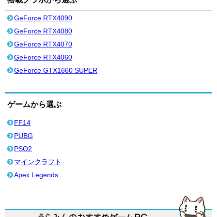
GeForce RTX4090
GeForce RTX4080
GeForce RTX4070
GeForce RTX4060
GeForce GTX1660 SUPER
ゲームから選ぶ
FF14
PUBG
PSO2
マインクラフト
Apex Legends