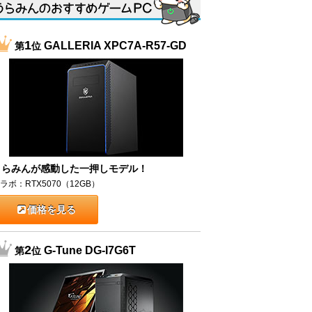
1
GALLERIA XPC7A-R57-GD
第
位
うらみんが感動した一押しモデル！
ラボ：RTX5070（12GB）
価格を見る
2
G-Tune DG-I7G6T
第
位