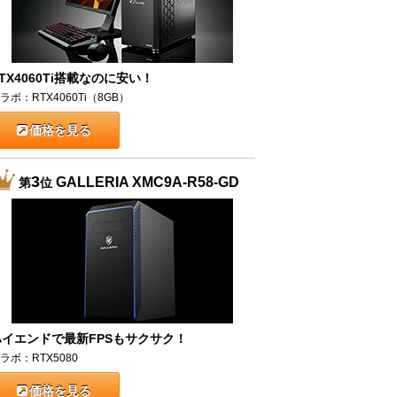
TX4060Ti搭載なのに安い！
ラボ：RTX4060Ti（8GB）
価格を見る
3
GALLERIA XMC9A-R58-GD
第
位
ハイエンドで最新FPSもサクサク！
ラボ：RTX5080
価格を見る