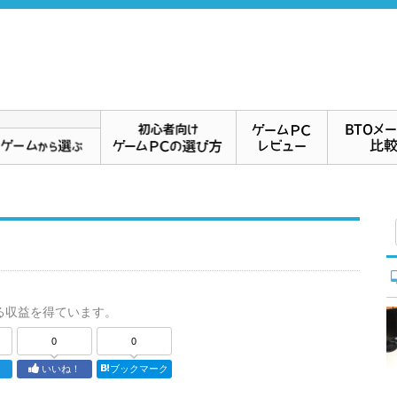
る収益を得ています。
0
0
ト
いいね！
ブックマーク