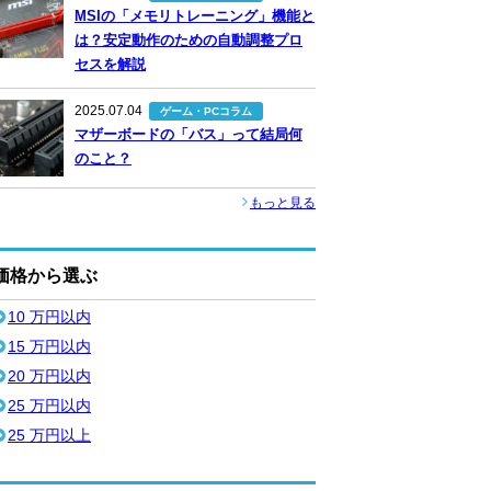
MSIの「メモリトレーニング」機能と
は？安定動作のための自動調整プロ
セスを解説
2025.07.04
ゲーム・PCコラム
マザーボードの「バス」って結局何
のこと？
もっと見る
価格から選ぶ
10 万円以内
15 万円以内
20 万円以内
25 万円以内
25 万円以上