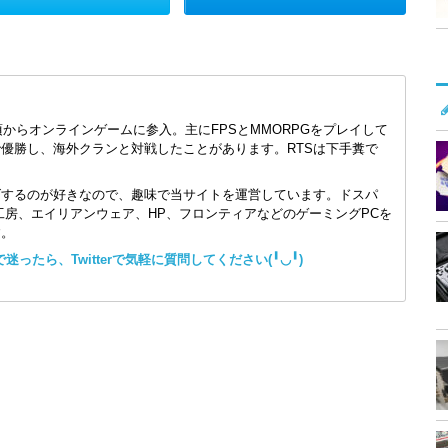
頃からオンラインゲームに参入。主にFPSとMMORPGをプレイして
で優勝し、海外クランと対戦したことがあります。RTSは下手糞で
ズするのが好きなので、趣味で当サイトを運営しています。ドスパ
コン工房、エイリアンウェア、HP、フロンティアなどのゲーミングPCを
す。
ったら、Twitterで気軽に質問してください(╹◡╹)