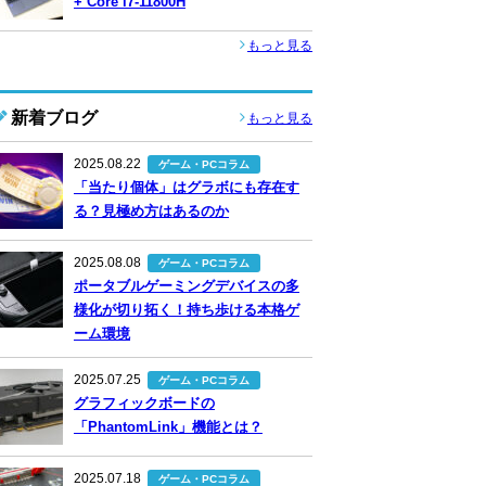
+ Core i7-11800H
もっと見る
新着ブログ
もっと見る
2025.08.22
ゲーム・PCコラム
「当たり個体」はグラボにも存在す
る？見極め方はあるのか
2025.08.08
ゲーム・PCコラム
ポータブルゲーミングデバイスの多
様化が切り拓く！持ち歩ける本格ゲ
ーム環境
2025.07.25
ゲーム・PCコラム
グラフィックボードの
「PhantomLink」機能とは？
2025.07.18
ゲーム・PCコラム