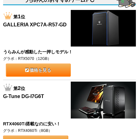
1
第
位
GALLERIA XPC7A-R57-GD
うらみんが感動した一押しモデル！
グラボ：RTX5070（12GB）
価格を見る
2
第
位
G-Tune DG-I7G6T
RTX4060Ti搭載なのに安い！
グラボ：RTX4060Ti（8GB）