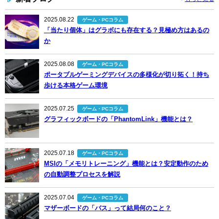
2025.08.22
ゲーム・PCコラム
「当たり個体」はグラボにも存在する？見極め方はあるの
か
2025.08.08
ゲーム・PCコラム
ポータブルゲーミングデバイスの多様化が切り拓く！持ち
歩ける本格ゲーム環境
2025.07.25
ゲーム・PCコラム
グラフィックボードの「PhantomLink」機能とは？
2025.07.18
ゲーム・PCコラム
MSIの「メモリトレーニング」機能とは？安定動作のため
の自動調整プロセスを解説
2025.07.04
ゲーム・PCコラム
マザーボードの「バス」って結局何のこと？