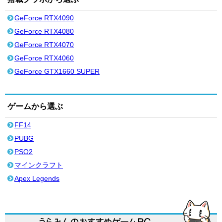
GeForce RTX4090
GeForce RTX4080
GeForce RTX4070
GeForce RTX4060
GeForce GTX1660 SUPER
ゲームから選ぶ
FF14
PUBG
PSO2
マインクラフト
Apex Legends