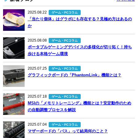
2025.08.22
ゲーム・PCコラム
「当たり個体」はグラボにも存在する？見極め方はあるの
か
2025.08.08
ゲーム・PCコラム
ポータブルゲーミングデバイスの多様化が切り拓く！持ち
歩ける本格ゲーム環境
2025.07.25
ゲーム・PCコラム
グラフィックボードの「PhantomLink」機能とは？
2025.07.18
ゲーム・PCコラム
MSIの「メモリトレーニング」機能とは？安定動作のため
の自動調整プロセスを解説
2025.07.04
ゲーム・PCコラム
マザーボードの「バス」って結局何のこと？