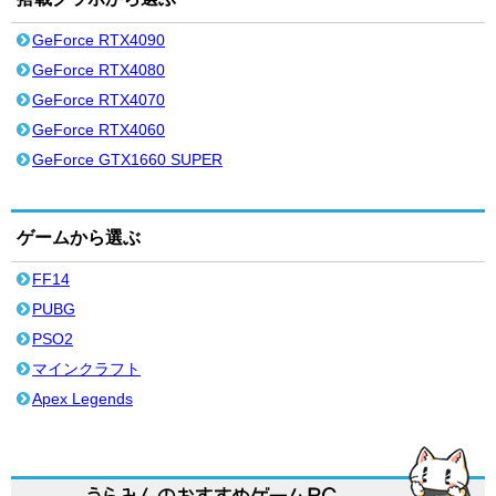
GeForce RTX4090
GeForce RTX4080
GeForce RTX4070
GeForce RTX4060
GeForce GTX1660 SUPER
ゲームから選ぶ
FF14
PUBG
PSO2
マインクラフト
Apex Legends