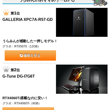
1
第
位
GALLERIA XPC7A-R57-GD
うらみんが感動した一押しモデル！
グラボ：RTX5070（12GB）
価格を見る
2
第
位
G-Tune DG-I7G6T
RTX4060Ti搭載なのに安い！
グラボ：RTX4060Ti（8GB）